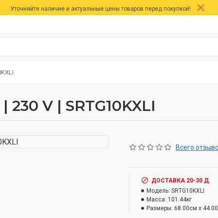
Уточняйте наличие и актуальные цены товаров перед покупкой!
0KXLI
 | 230 V | SRTG10KXLI
Всего отзыво
ДОСТАВКА 20-30 Д.
Модель:
SRTG10KXLI
Масса:
101.44кг
Размеры:
68.00см x 44.0