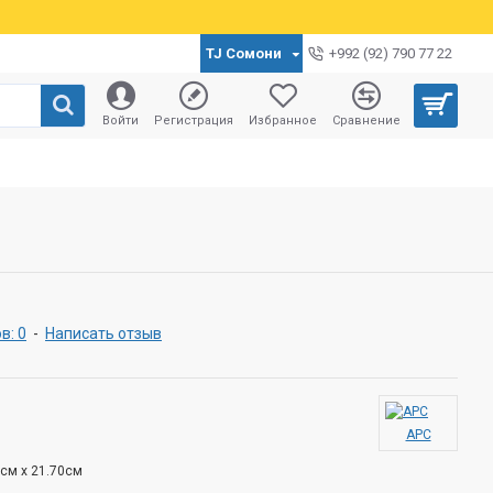
TJ Сомони
+992 (92) 790 77 22
Войти
Регистрация
Избранное
Сравнение
в: 0
-
Написать отзыв
APC
0см x 21.70см