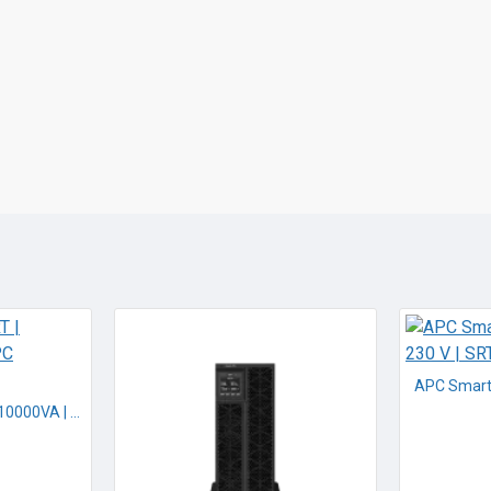
APC Smart UPS SRT | 10000VA | 230 V | APC SRT10KXLI