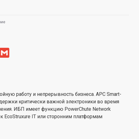
ние
book
LinkedIn
Gmail
ойную работу и непрерывность бизнеса. APC Smart-
ддержки критически важной электроники во время
ления. ИБП имеет функцию PowerChute Network
к EcoStruxure IT или сторонним платформам