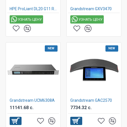
HPE ProLiant DL20 G11 Rack Server LFF | Intel Xeon E-2436 | 32 GB | 2* HPE 480GB | 800W | 3 Year | P71375-425
Grandstream GXV3470
УЗНАТЬ ЦЕНУ
УЗНАТЬ ЦЕНУ
NEW
NEW
Grandstream UCM6308A
Grandstream GAC2570
11141.68 с.
7734.32 с.