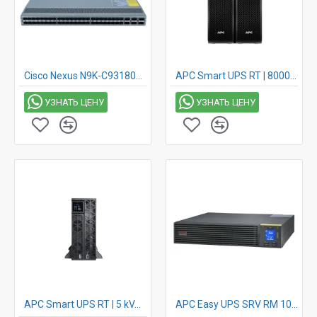
Cisco Nexus N9K-C93180YC-FX
APC Smart UPS RT | 8000VA | 230 V | APC SRT8KXLI
УЗНАТЬ ЦЕНУ
УЗНАТЬ ЦЕНУ
APC Smart UPS RT | 5 kVA | 230V | SRTG5KXLI
APC Easy UPS SRV RM 1000VA 230V