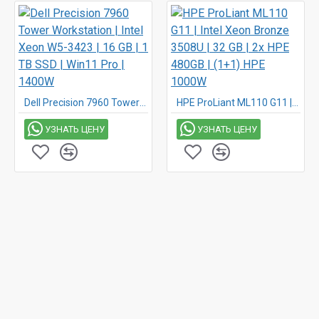
Dell Precision 7960 Tower Workstation | Intel Xeon W5-3423 | 16 GB | 1 TB SSD | Win11 Pro | 1400W
HPE ProLiant ML110 G11 | Intel Xeon Bronze 3508U | 32 GB | 2x HPE 480GB | (1+1) HPE 1000W
УЗНАТЬ ЦЕНУ
УЗНАТЬ ЦЕНУ