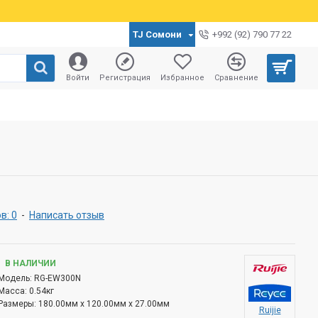
TJ Сомони
+992 (92) 790 77 22
Войти
Регистрация
Избранное
Сравнение
в: 0
-
Написать отзыв
В НАЛИЧИИ
Модель:
RG-EW300N
Масса:
0.54кг
Размеры:
180.00мм x 120.00мм x 27.00мм
Ruijie