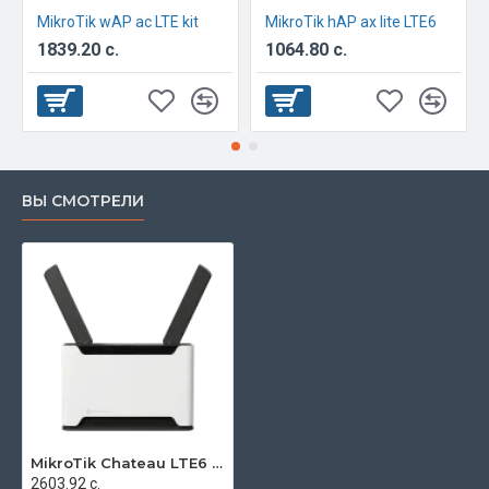
MikroTik wAP ac LTE kit
MikroTik hAP ax lite LTE6
1839.20 с.
1064.80 с.
ВЫ СМОТРЕЛИ
MikroTik Chateau LTE6 ax
2603.92 с.