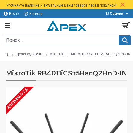
Уточняйте наличие и актуальные цены товаров перед покупкой!
Войти
Регистр
TJ Сомони
Производитель
MikroTik
MikroTik RB4011iGS+5HacQ2HnD-IN
MikroTik RB4011iGS+5HacQ2HnD-IN
ДОСТАВКА 5-7 Д.