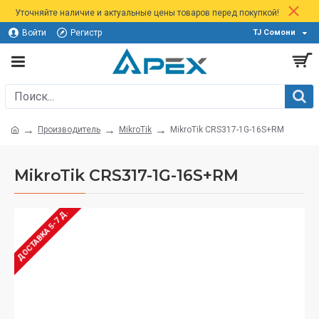
Уточняйте наличие и актуальные цены товаров перед покупкой!
Войти
Регистр
TJ Сомони
Производитель
MikroTik
MikroTik CRS317-1G-16S+RM
MikroTik CRS317-1G-16S+RM
ДОСТАВКА 5-7 Д.