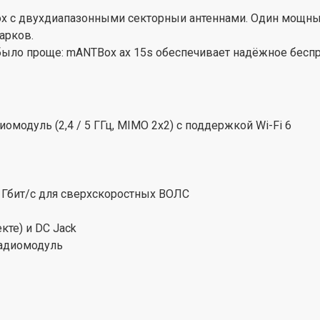
ox с двухдиапазонными секторныи антеннами. Один мощный
арков.
было проще: mANTBox ax 15s обеспечивает надёжное бесп
одуль (2,4 / 5 ГГц, MIMO 2x2) с поддержкой Wi-Fi 6
,5 Гбит/с для сверхскоростных ВОЛС
кте) и DC Jack
радиомодуль