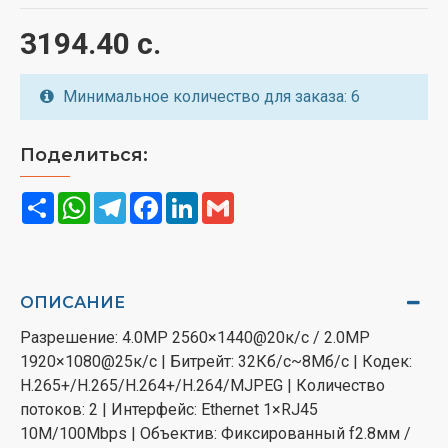
3194.40 с.
Минимальное количество для заказа: 6
Поделиться:
Share
WhatsApp
Telegram
Facebook
LinkedIn
Gmail
ОПИСАНИЕ
Разрешение: 4.0MP 2560×1440@20к/с / 2.0MP
1920×1080@25к/с | Битрейт: 32Кб/с~8Мб/с | Кодек:
H.265+/H.265/H.264+/H.264/MJPEG | Количество
потоков: 2 | Интерфейс: Ethernet 1×RJ45
10M/100Mbps | Объектив: Фиксированный f2.8мм /