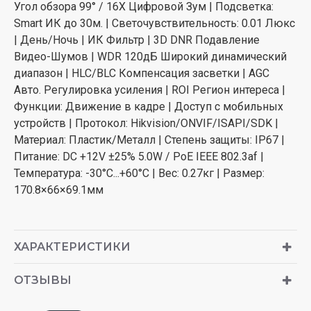
Угол обзора 99° / 16X Цифровой Зум | Подсветка:
Smart ИК до 30м. | Светочувствительность: 0.01 Люкс
| День/Ночь | ИК Фильтр | 3D DNR Подавление
Видео-Шумов | WDR 120дБ Широкий динамический
диапазон | HLC/BLC Компенсация засветки | AGC
Авто. Регулировка усиления | ROI Регион интереса |
Функции: Движение в кадре | Доступ с мобильных
устройств | Протокол: Hikvision/ONVIF/ISAPI/SDK |
Материал: Пластик/Металл | Степень защиты: IP67 |
Питание: DC +12V ±25% 5.0W / PoE IEEE 802.3af |
Температура: -30°C...+60°C | Вес: 0.27кг | Размер:
170.8×66×69.1мм
ХАРАКТЕРИСТИКИ
ОТЗЫВЫ