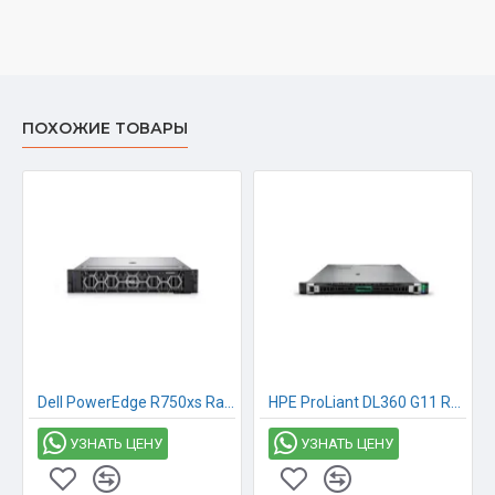
ПОХОЖИЕ ТОВАРЫ
Dell PowerEdge R750xs Rack Server | Intel Xeon Silver 4310 | 32 GB | 1*2.4TB | (1+1) 700W
HPE ProLiant DL360 G11 Rack Server SFF | Intel Xeon Silver 4510 | 64 GB | 2x 960GB | Dual 1000W
УЗНАТЬ ЦЕНУ
УЗНАТЬ ЦЕНУ