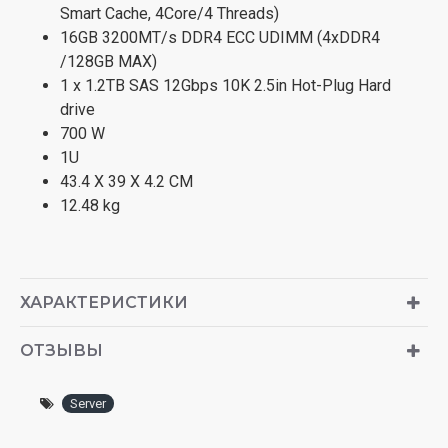
Smart Cache, 4Core/4 Threads)
16GB 3200MT/s DDR4 ECC UDIMM (4xDDR4
/128GB MAX)
1 x 1.2TB SAS 12Gbps 10K 2.5in Hot-Plug Hard
drive
700 W
1U
43.4 X 39 X 4.2 CM
12.48 kg
ХАРАКТЕРИСТИКИ
ОТЗЫВЫ
Server