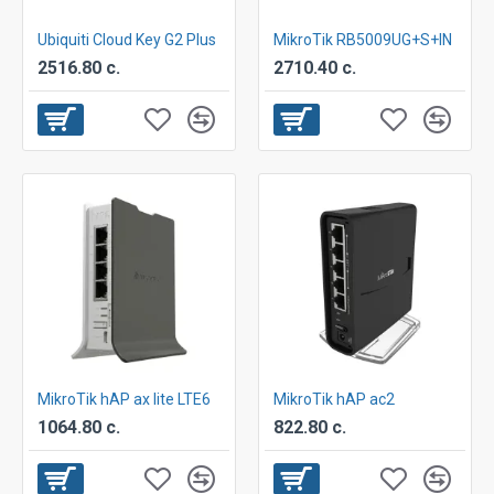
Ubiquiti Cloud Key G2 Plus
MikroTik RB5009UG+S+IN
2516.80 с.
2710.40 с.
MikroTik hAP ax lite LTE6
MikroTik hAP ac2
1064.80 с.
822.80 с.