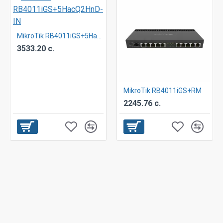
MikroTik RB4011iGS+5HacQ2HnD-IN
3533.20 с.
MikroTik RB4011iGS+RM
2245.76 с.