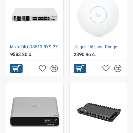
MikroTik CRS510-8XS-2XQ-IN
Ubiquiti U6 Long-Range
9583.20 с.
2390.96 с.