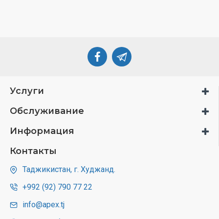
Услуги
Обслуживание
Информация
Контакты
Таджикистан, г. Худжанд.
+992 (92) 790 77 22
info@apex.tj