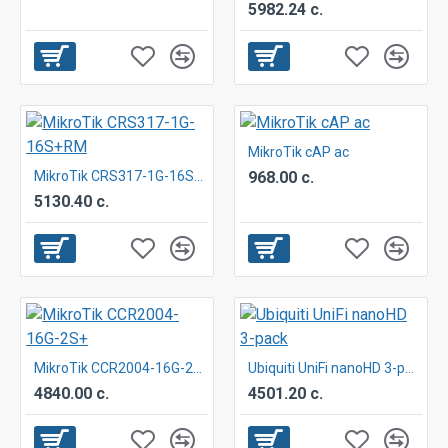
5982.24 с.
MikroTik cAP ac
MikroTik CRS317-1G-16S+RM
968.00 с.
5130.40 с.
MikroTik CCR2004-16G-2S+
Ubiquiti UniFi nanoHD 3-pack
4840.00 с.
4501.20 с.