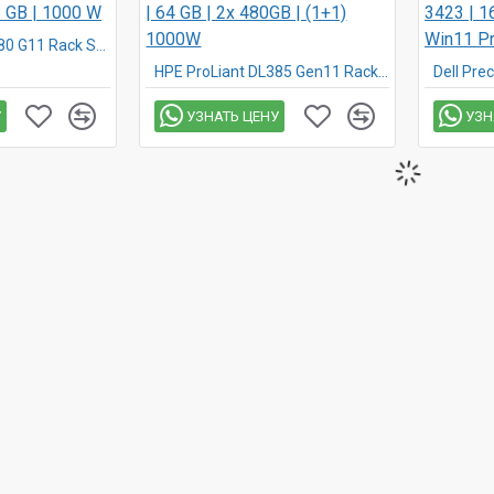
HPE ProLiant DL380 G11 Rack Server SFF | Intel Xeon Gold 6526Y | 128 GB | 1000 W
HPE ProLiant DL385 Gen11 Rack Server | AMD EPYC 9124 | 64 GB | 2x 480GB | (1+1) 1000W
У
УЗНАТЬ ЦЕНУ
УЗН