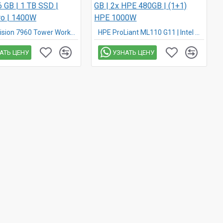
Dell Precision 7960 Tower Workstation | Intel Xeon W5-3423 | 16 GB | 1 TB SSD | Win11 Pro | 1400W
HPE ProLiant ML110 G11 | Intel Xeon Bronze 3508U | 32 GB | 2x HPE 480GB | (1+1) HPE 1000W
АТЬ ЦЕНУ
УЗНАТЬ ЦЕНУ